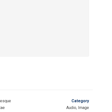
ntesque
Category
tae
Audio, Image