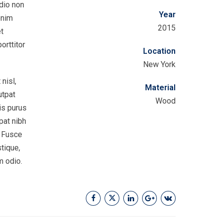
dio non
Year
enim
2015
et
orttitor
Location
New York
nisl,
Material
utpat
Wood
is purus
pat nibh
. Fusce
stique,
m odio.