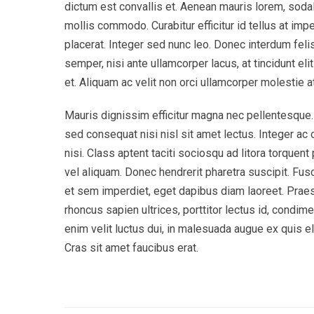
dictum est convallis et. Aenean mauris lorem, soda
mollis commodo. Curabitur efficitur id tellus at im
placerat. Integer sed nunc leo. Donec interdum felis to
semper, nisi ante ullamcorper lacus, at tincidunt eli
et. Aliquam ac velit non orci ullamcorper molestie at
Mauris dignissim efficitur magna nec pellentesque. 
sed consequat nisi nisl sit amet lectus. Integer ac o
nisi. Class aptent taciti sociosqu ad litora torque
vel aliquam. Donec hendrerit pharetra suscipit. Fusce
et sem imperdiet, eget dapibus diam laoreet. Praes
rhoncus sapien ultrices, porttitor lectus id, condimen
enim velit luctus dui, in malesuada augue ex quis el
Cras sit amet faucibus erat.