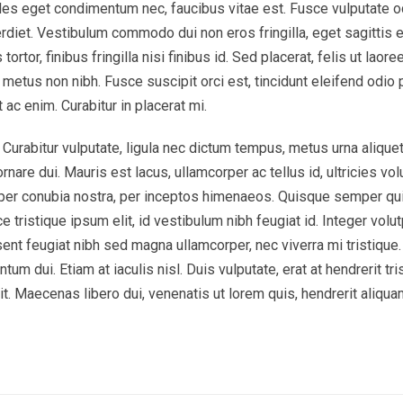
les eget condimentum nec, faucibus vitae est. Fusce vulputate o
perdiet. Vestibulum commodo dui non eros fringilla, eget sagittis 
rtor, finibus fringilla nisi finibus id. Sed placerat, felis ut laore
t metus non nibh. Fusce suscipit orci est, tincidunt eleifend odio p
 ac enim. Curabitur in placerat mi.
Curabitur vulputate, ligula nec dictum tempus, metus urna aliquet 
rnare dui. Mauris est lacus, ullamcorper ac tellus id, ultricies vol
nt per conubia nostra, per inceptos himenaeos. Quisque semper qu
 tristique ipsum elit, id vestibulum nibh feugiat id. Integer volut
ent feugiat nibh sed magna ullamcorper, nec viverra mi tristique
tum dui. Etiam at iaculis nisl. Duis vulputate, erat at hendrerit tri
it. Maecenas libero dui, venenatis ut lorem quis, hendrerit aliqua