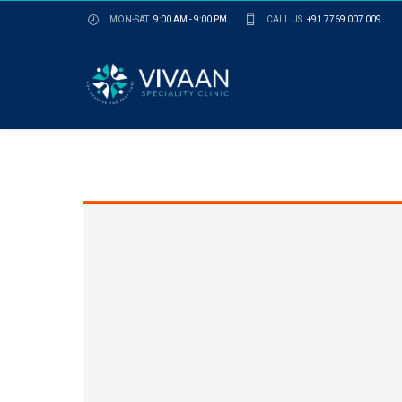
MON-SAT
9:00 AM - 9:00 PM
CALL US
+91 7769 007 009