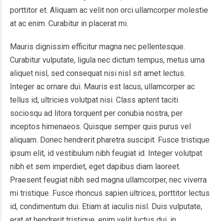
porttitor et. Aliquam ac velit non orci ullamcorper molestie
at ac enim. Curabitur in placerat mi.
Mauris dignissim efficitur magna nec pellentesque.
Curabitur vulputate, ligula nec dictum tempus, metus urna
aliquet nisl, sed consequat nisi nisl sit amet lectus.
Integer ac ornare dui. Mauris est lacus, ullamcorper ac
tellus id, ultricies volutpat nisi. Class aptent taciti
sociosqu ad litora torquent per conubia nostra, per
inceptos himenaeos. Quisque semper quis purus vel
aliquam. Donec hendrerit pharetra suscipit. Fusce tristique
ipsum elit, id vestibulum nibh feugiat id. Integer volutpat
nibh et sem imperdiet, eget dapibus diam laoreet.
Praesent feugiat nibh sed magna ullamcorper, nec viverra
mi tristique. Fusce rhoncus sapien ultrices, porttitor lectus
id, condimentum dui. Etiam at iaculis nisl. Duis vulputate,
erat at hendrerit tristique, enim velit luctus dui, in